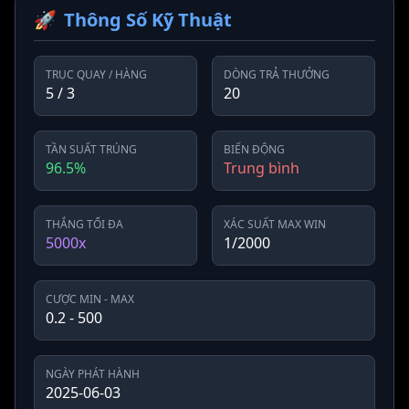
🚀
Thông Số Kỹ Thuật
TRỤC QUAY / HÀNG
DÒNG TRẢ THƯỞNG
5 / 3
20
TẦN SUẤT TRÚNG
BIẾN ĐỘNG
96.5%
Trung bình
THẮNG TỐI ĐA
XÁC SUẤT MAX WIN
5000x
1/2000
CƯỢC MIN - MAX
0.2 - 500
NGÀY PHÁT HÀNH
2025-06-03