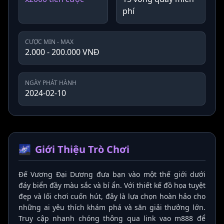
phí
CƯỢC MIN - MAX
2.000 - 200.000 VNĐ
NGÀY PHÁT HÀNH
2024-02-10
🌌
Giới Thiệu Trò Chơi
Đế Vương Đại Dương đưa bạn vào một thế giới dưới
đáy biển đầy màu sắc và bí ẩn. Với thiết kế đồ họa tuyệt
đẹp và lối chơi cuốn hút, đây là lựa chọn hoàn hảo cho
những ai yêu thích khám phá và săn giải thưởng lớn.
Truy cập nhanh chóng thông qua link vao m888 để