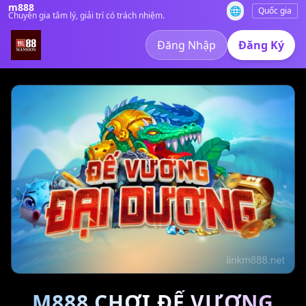
m888
🌐
Quốc gia
Chuyên gia tâm lý, giải trí có trách nhiệm.
Đăng Nhập
Đăng Ký
M888 CHƠI ĐẾ VƯƠNG