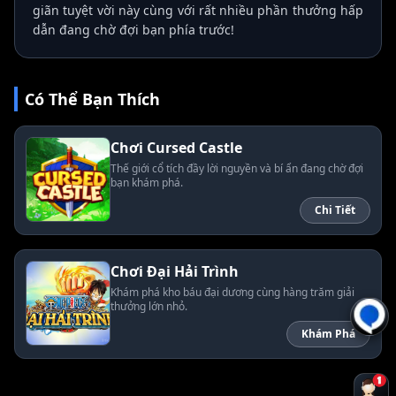
giãn tuyệt vời này cùng với rất nhiều phần thưởng hấp
dẫn đang chờ đợi bạn phía trước!
Có Thể Bạn Thích
Chơi Cursed Castle
Thế giới cổ tích đầy lời nguyền và bí ẩn đang chờ đợi
bạn khám phá.
Chi Tiết
Chơi Đại Hải Trình
Khám phá kho báu đại dương cùng hàng trăm giải
thưởng lớn nhỏ.
Khám Phá