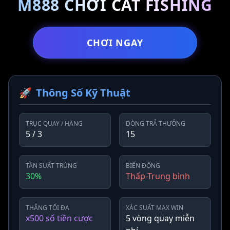
M888 CHƠI CAT FISHING
CHƠI NGAY
🚀
Thông Số Kỹ Thuật
TRỤC QUAY / HÀNG
DÒNG TRẢ THƯỞNG
5 / 3
15
TẦN SUẤT TRÚNG
BIẾN ĐỘNG
30%
Thấp-Trung bình
THẮNG TỐI ĐA
XÁC SUẤT MAX WIN
x500 số tiền cược
5 vòng quay miễn