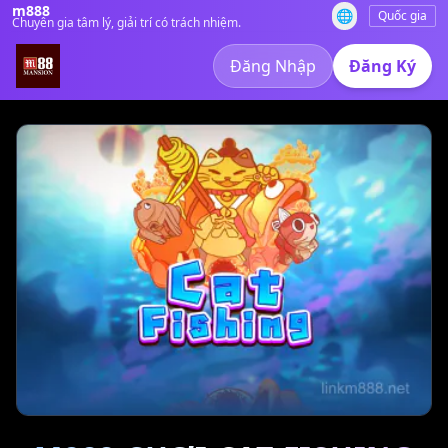
m888
🌐
Quốc gia
Chuyên gia tâm lý, giải trí có trách nhiệm.
Đăng Nhập
Đăng Ký