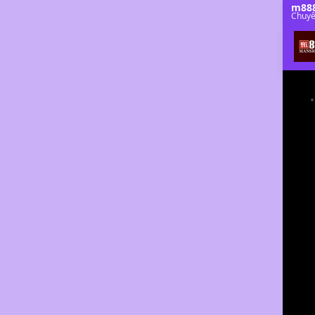
m88
Chuyên