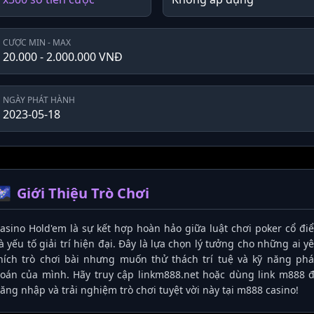
CƯỢC MIN - MAX
20.000 - 2.000.000 VNĐ
NGÀY PHÁT HÀNH
2023-05-18
🌌
Giới Thiệu Trò Chơi
asino Hold'em là sự kết hợp hoàn hảo giữa luật chơi poker cổ đi
à yếu tố giải trí hiện đại. Đây là lựa chọn lý tưởng cho những ai y
hích trò chơi bài nhưng muốn thử thách trí tuệ và kỹ năng ph
oán của mình. Hãy truy cập linkm888.net hoặc dùng link m888 
ăng nhập và trải nghiệm trò chơi tuyệt vời này tại m888 casino!