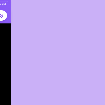
c gia
Ký