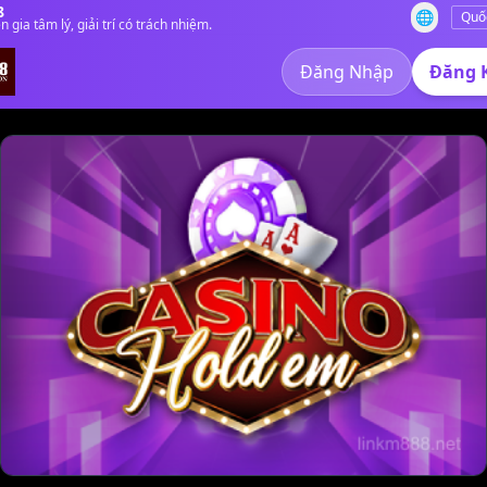
8
🌐
Quố
 gia tâm lý, giải trí có trách nhiệm.
Đăng Nhập
Đăng 