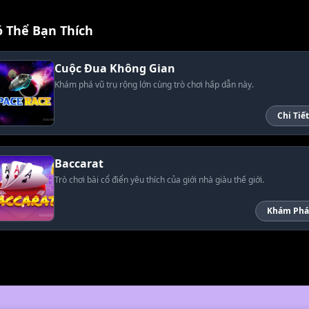
ó Thể Bạn Thích
Cuộc Đua Không Gian
Khám phá vũ trụ rộng lớn cùng trò chơi hấp dẫn này.
Chi Tiết
Baccarat
Trò chơi bài cổ điển yêu thích của giới nhà giàu thế giới.
Khám Phá