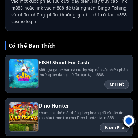
vào một cuộc phiêu lưu dưới đáy biển. Hãy truy cập link
m888 hoặc link vao m888 để trải nghiệm Bingo Fishing
và nhận những phần thưởng giá trị chỉ có tại m888
casino login.
Có Thể Bạn Thích
FISH! Shoot For Cash
Một tựa game bắn cá cực kỳ hấp dẫn với nhiều phần
thưởng lớn đang chờ đợi bạn tại m888.
Chi Tiết
Dino Hunter
Khám phá thế giới khủng long hoang dã và săn tìm
kho báu trong trò chơi Dino Hunter tại m888.
Khám Phá