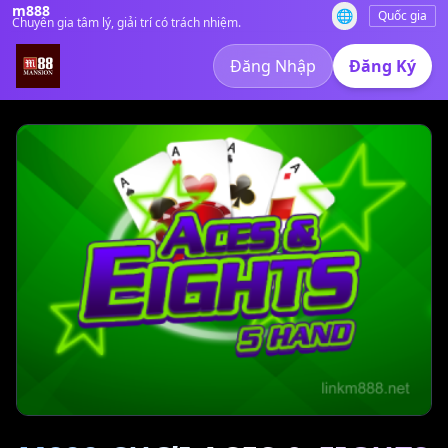
m888
🌐
Quốc gia
Chuyên gia tâm lý, giải trí có trách nhiệm.
Đăng Nhập
Đăng Ký