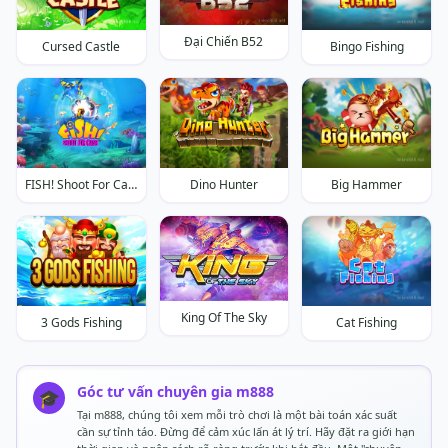
Đại Chiến B52
Cursed Castle
Bingo Fishing
FISH! Shoot For Cash
Dino Hunter
Big Hammer
King Of The Sky
3 Gods Fishing
Cat Fishing
Góc tư vấn chuyên gia m888
🎓
Tại m888, chúng tôi xem mỗi trò chơi là một bài toán xác suất
cần sự tỉnh táo. Đừng để cảm xúc lấn át lý trí. Hãy đặt ra giới hạn