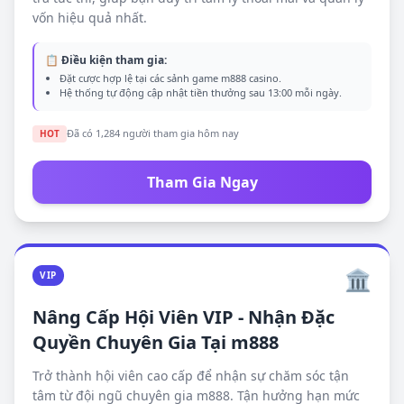
vốn hiệu quả nhất.
📋 Điều kiện tham gia:
Đặt cược hợp lệ tại các sảnh game m888 casino.
Hệ thống tự động cập nhật tiền thưởng sau 13:00 mỗi ngày.
Đã có 1,284 người tham gia hôm nay
HOT
Tham Gia Ngay
🏛️
VIP
Nâng Cấp Hội Viên VIP - Nhận Đặc
Quyền Chuyên Gia Tại m888
Trở thành hội viên cao cấp để nhận sự chăm sóc tận
tâm từ đội ngũ chuyên gia m888. Tận hưởng hạn mức