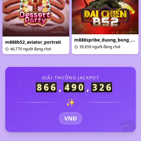
m888spribe_duong_bong_bac_ty_portrait
m888b52_aviator_portrait
39,659 người đang chơi
46,770 người đang chơi
29/06/2026 Ng*** rut tien thanh cong 1,000,000 VND 💸
29/06/2026 Ngu*** thang lon 5,400,000 VND 💰
29/06/2026 Nguy*** nhan thuong 500,000 VND 🎉
GIẢI THƯỞNG JACKPOT
🎰
💰
🏆
🎲
🃏
💰
🎰
🏆
🃏
🎲
8
6
6
,
4
7
6
,
1
5
5
29/06/2026 Nguye*** nhan hoan tra 500,000 VND 🔄
29/06/2026 Nguyen*** no hu 76,000,000 VND 🚀
✨
29/06/2026 NguyenV*** nhan hoan tra 200,000 VND 🎊
29/06/2026 NguyenM*** no hu 41,000,000 VND 🎰
29/06/2026 NguyenT*** thang lon 4,600,000 VND 🔥

VNĐ
29/06/2026 NguyenTr*** nhan hoan tra 500,000 VND 🎊
29/06/2026 NguyenL*** no hu 69,500,000 VND 🎰
29/06/2026 NguyenLu*** thang lon 9,300,000 VND 🏆