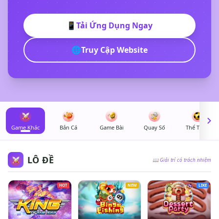
📱
Tải Ứng Dụng Ngay
🌐
Truy Cập Website
Game Khác
Bắn Cá
Game Bài
Quay Số
Thể Thao
LÔ ĐỀ
📖 Giải trí có trách nhiệm
HOT
NEW
LIKE