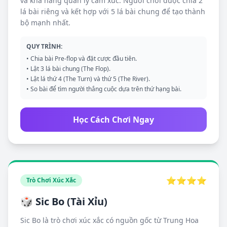
và khả năng quản lý cảm xúc. Người chơi được chia 2
lá bài riêng và kết hợp với 5 lá bài chung để tạo thành
bộ mạnh nhất.
QUY TRÌNH:
• Chia bài Pre-flop và đặt cược đầu tiên.
• Lật 3 lá bài chung (The Flop).
• Lật lá thứ 4 (The Turn) và thứ 5 (The River).
• So bài để tìm người thắng cuộc dựa trên thứ hạng bài.
Học Cách Chơi Ngay
⭐⭐⭐⭐
Trò Chơi Xúc Xắc
🎲 Sic Bo (Tài Xỉu)
Sic Bo là trò chơi xúc xắc có nguồn gốc từ Trung Hoa