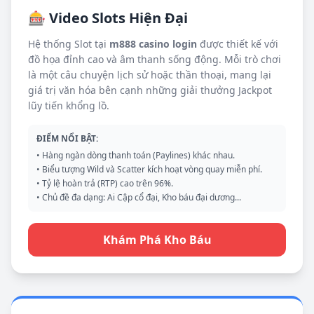
🎰 Video Slots Hiện Đại
Hệ thống Slot tại
m888 casino login
được thiết kế với
đồ họa đỉnh cao và âm thanh sống động. Mỗi trò chơi
là một câu chuyện lịch sử hoặc thần thoại, mang lại
giá trị văn hóa bên cạnh những giải thưởng Jackpot
lũy tiến khổng lồ.
ĐIỂM NỔI BẬT:
• Hàng ngàn dòng thanh toán (Paylines) khác nhau.
• Biểu tượng Wild và Scatter kích hoạt vòng quay miễn phí.
• Tỷ lệ hoàn trả (RTP) cao trên 96%.
• Chủ đề đa dạng: Ai Cập cổ đại, Kho báu đại dương...
Khám Phá Kho Báu