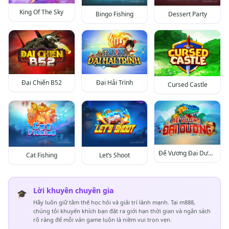
King Of The Sky
Bingo Fishing
Dessert Party
Đại Chiến B52
Đại Hải Trình
Cursed Castle
Đế Vương Đại Dương
Cat Fishing
Let’s Shoot
Lời khuyên chuyên gia
🎓
Hãy luôn giữ tâm thế học hỏi và giải trí lành mạnh. Tại m888,
chúng tôi khuyến khích bạn đặt ra giới hạn thời gian và ngân sách
rõ ràng để mỗi ván game luôn là niềm vui trọn vẹn.