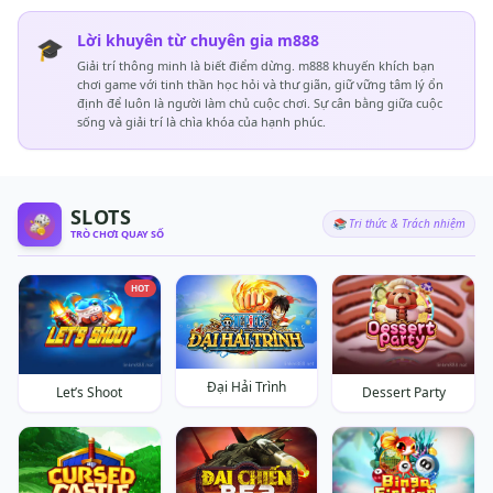
Lời khuyên từ chuyên gia m888
🎓
Giải trí thông minh là biết điểm dừng. m888 khuyến khích bạn
chơi game với tinh thần học hỏi và thư giãn, giữ vững tâm lý ổn
định để luôn là người làm chủ cuộc chơi. Sự cân bằng giữa cuộc
sống và giải trí là chìa khóa của hạnh phúc.
SLOTS
📚 Tri thức & Trách nhiệm
TRÒ CHƠI QUAY SỐ
HOT
Đại Hải Trình
Let’s Shoot
Dessert Party