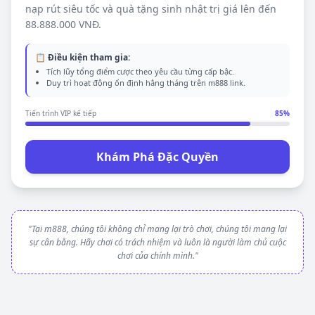
nạp rút siêu tốc và quà tặng sinh nhật trị giá lên đến
88.888.000 VNĐ.
📋 Điều kiện tham gia:
Tích lũy tổng điểm cược theo yêu cầu từng cấp bậc.
Duy trì hoạt động ổn định hằng tháng trên m888 link.
Tiến trình VIP kế tiếp
85%
Khám Phá Đặc Quyền
"Tại m888, chúng tôi không chỉ mang lại trò chơi, chúng tôi mang lại
sự cân bằng. Hãy chơi có trách nhiệm và luôn là người làm chủ cuộc
chơi của chính mình."