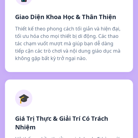
Giao Diện Khoa Học & Thân Thiện
Thiết kế theo phong cách tối giản và hiện đại,
tối ưu hóa cho mọi thiết bị di động. Các thao
tác chạm vuốt mượt mà giúp bạn dễ dàng
tiếp cận các trò chơi và nội dung giáo dục mà
không gặp bất kỳ trở ngại nào.
🎓
Giá Trị Thực & Giải Trí Có Trách
Nhiệm